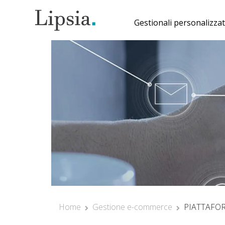
Gestionali personalizzat
Il Tuo Gestionale
Magazzino Su Misur
Gestionali HR
Personalizzati
Software Gestionale
su Misura per
Progetti e Task
Management
Gestionale per
Reportistica
Personalizzata
Gestionale per
Home
Gestione e-commerce
PIATTAFO
Gestione Agenti e