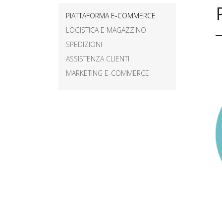
Forza Vendita
PIATTAFORMA E-COMMERCE
Gestionale per la
LOGISTICA E MAGAZZINO
Gestione Clienti
SPEDIZIONI
Personalizzato
ASSISTENZA CLIENTI
Software di contabilit
MARKETING E-COMMERCE
Software per il
magazzino
Gestionale per la
produzione
Software gestionale
per processi aziendal
Agenzia Web Vares