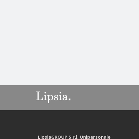
LipsiaGROUP S.r.l. Unipersonale