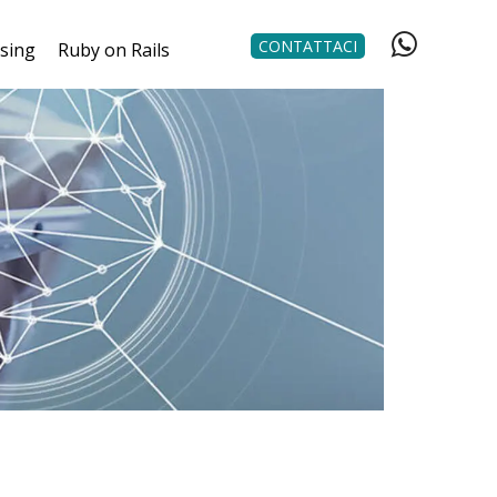
CONTATTACI
ising
Ruby on Rails
NG
Come ti aiutiamo
Programmatore RoR
RCA
outsourcing
TO
TUO
TI
NE
 & 3D