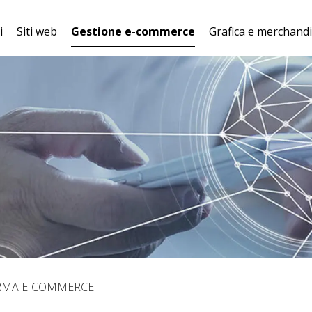
i
Siti web
Gestione e-commerce
Grafica e merchand
SITO WEB
PIATTAFORMA E-
MERCHANDISI
a
PERSONALIZZATO
COMMERCE
WEBSTAR
SEO E VISIBILITÀ
LOGISTICA E
STAMPA E RICE
ONLINE
MAGAZZINO
DEL PRODOT
App mobile
SPEDIZIONI
SVILUPPO DEL 
BRAND
ASSISTENZA CLIENTI
GADGET
MARKETING E-
PERSONALIZZA
COMMERCE
ELABORAZIO
IMMAGINI
ARCHITETTURA
RMA E-COMMERCE