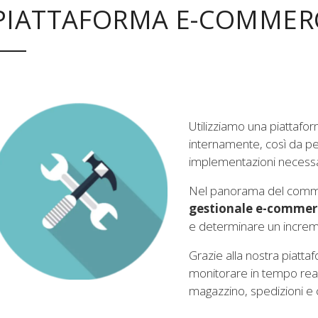
PIATTAFORMA E-COMMER
à
Utilizziamo una piattafo
internamente, così da pe
implementazioni necessa
Nel panorama del commer
gestionale e-commer
i
e determinare un increme
e
Grazie alla nostra piatta
monitorare in tempo real
magazzino, spedizioni e