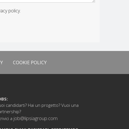
vacy policy.
CY
COOKIE POLICY
OBS:
oi candidarti? Hai un progetto? Vuoi una
artnership?
job@lipsiagroup.com
rivici a