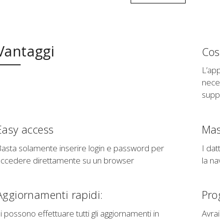
Vantaggi
Cos
L’app
neces
suppo
Easy access
Mas
asta solamente inserire login e password per
I dat
accedere direttamente su un browser
la n
Aggiornamenti rapidi:
Pro
i possono effettuare tutti gli aggiornamenti in
Avra