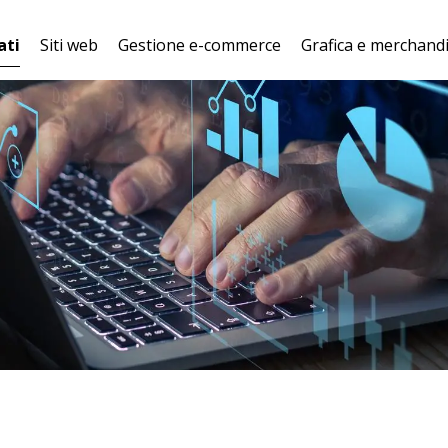
ati
Siti web
Gestione e-commerce
Grafica e merchand
SITO WEB
PIATTAFORMA E-
MERCHANDISI
a
PERSONALIZZATO
COMMERCE
WEBSTAR
SEO E VISIBILITÀ
LOGISTICA E
STAMPA E RICE
ONLINE
MAGAZZINO
DEL PRODOT
App mobile
SPEDIZIONI
SVILUPPO DEL
i
BRAND
ASSISTENZA CLIENTI
GADGET
MARKETING E-
PERSONALIZZ
COMMERCE
ELABORAZIO
IMMAGINI
ARCHITETTURA