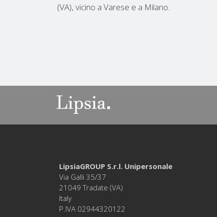
(VA), vicino a Varese e a Milano.
LipsiaGROUP S.r.l. Unipersonale
Via Galli 35/37
21049 Tradate (VA)
Italy
P.IVA 02944320122