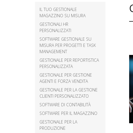
Gestionale per la
IL TUO GESTIONALE
Gestione Clienti
MAGAZZINO SU MISURA
Personalizzato
GESTIONALI HR
Software di contabilit
PERSONALIZZATI
SOFTWARE GESTIONALE SU
Software per il
MISURA PER PROGETTI E TASK
magazzino
MANAGEMENT
Gestionale per la
GESTIONALE PER REPORTISTICA
produzione
PERSONALIZZATA
GESTIONALE PER GESTIONE
Software gestionale
AGENTI E FORZA VENDITA
per processi aziendal
GESTIONALE PER LA GESTIONE
Agenzia Web Vares
CLIENTI PERSONALIZZATO
SOFTWARE DI CONTABILITÀ
SOFTWARE PER IL MAGAZZINO
GESTIONALE PER LA
PRODUZIONE