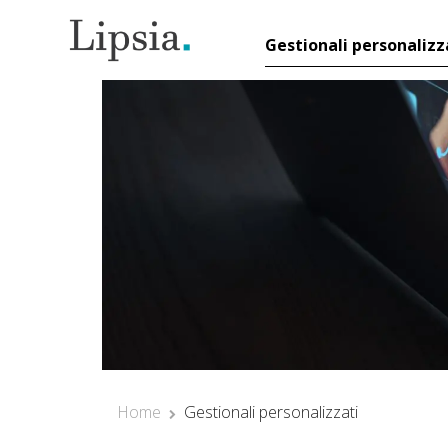
Gestionali personalizz
Il Tuo Gestionale
Magazzino Su Misur
Gestionali HR
Personalizzati
Software Gestionale
su Misura per Progett
e Task Management
Gestionale per
Reportistica
Personalizzata
Gestionale per
Gestione Agenti e
Home
Gestionali personalizzati
Forza Vendita