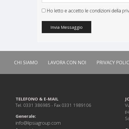
Ho letto e accetto le condizioni della
pri
Invia Messaggio
CHI SIAMO
LAVORA CON NOI
PRIVACY POLI
TELEFONO & E-MAIL
J
Tel. 0331 386985 - Fax 0331 1989106
Vu
p
Generale:
Sc
info@lipsiagroup.com