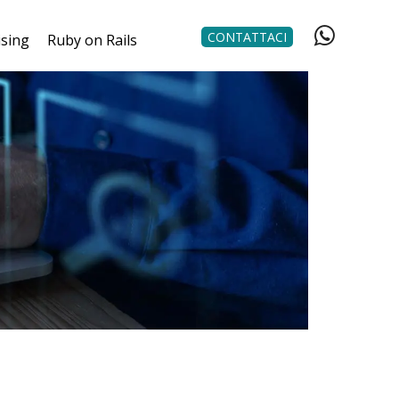
CONTATTACI
ising
Ruby on Rails
NG
Come ti aiutiamo
Programmatore RoR
RCA
outsourcing
TO
 TUO
ATI
NE
 & 3D